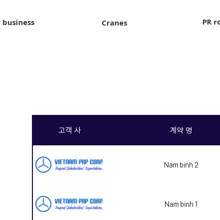
PR r
 business
Cranes
고객 사
계약 명
Nam binh 2
Nam binh 1