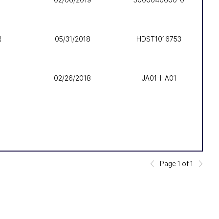
업
05/31/2018
HDST1016753
02/26/2018
JA01-HA01
Page 1 of 1